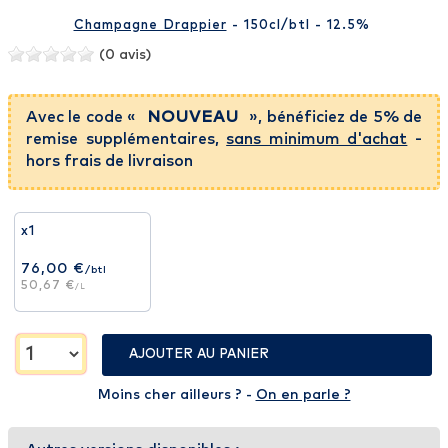
Champagne Drappier
- 150cl
/btl
- 12.5%
(0 avis)
Avec le code «
NOUVEAU
», bénéficiez de 5% de
remise supplémentaires,
sans minimum d'achat
-
hors frais de livraison
x1
76,00 €
/btl
50,67 €
/L
AJOUTER AU PANIER
Moins cher ailleurs ? -
On en parle ?