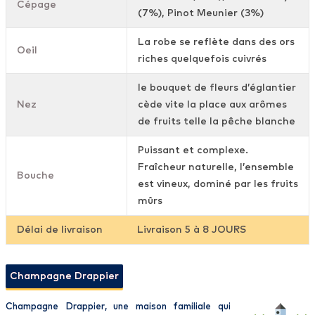
Cépage
(7%), Pinot Meunier (3%)
La robe se reflète dans des ors
Oeil
riches quelquefois cuivrés
le bouquet de fleurs d’églantier
Nez
cède vite la place aux arômes
de fruits telle la pêche blanche
Puissant et complexe.
Fraîcheur naturelle, l’ensemble
Bouche
est vineux, dominé par les fruits
mûrs
Délai de livraison
Livraison 5 à 8 JOURS
Champagne Drappier
Champagne Drappier
, une
maison
familiale
qui